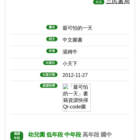
三民書局
來源
書名
最可怕的一天
語文
中文圖書
作者
湯姆牛
出版社
小天下
2012-11-27
出版日期
資源快掃
幼兒園
低年段
中年段
高年段
國中
適讀
年段