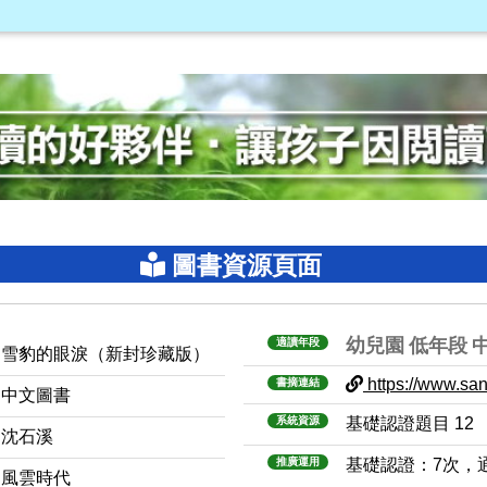
圖書資源頁面
幼兒園
低年段
適讀年段
雪豹的眼淚（新封珍藏版）
https://www.sanm
書摘連結
中文圖書
系統資源
基礎認證題目 12
沈石溪
推廣運用
基礎認證：7次，
風雲時代