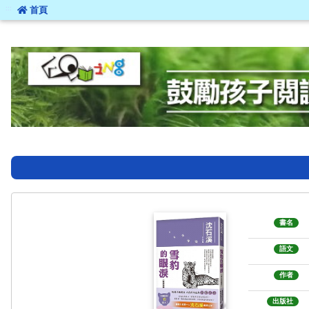
:::
首頁
:::
書名
語文
作者
出版社