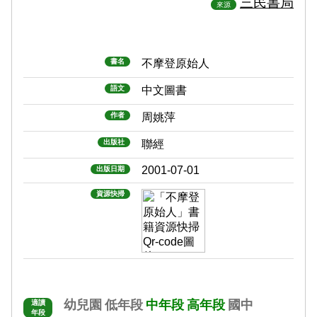
三民書局
來源
書名
不摩登原始人
語文
中文圖書
作者
周姚萍
出版社
聯經
2001-07-01
出版日期
資源快掃
幼兒園
低年段
中年段
高年段
國中
適讀
年段