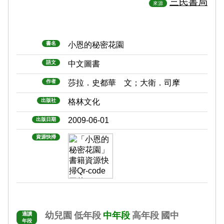
三民書局
來源
書名
小恩的秘密花園
語文
中文圖書
作者
莎拉．史都華 文；大衛．司摩
出版社
格林文化
2009-06-01
出版日期
資源快掃
幼兒園
低年段
中年段
高年段
國中
適讀
年段