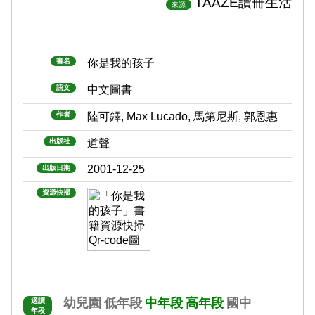
TAAZE讀冊生活
來源
書名
你是我的孩子
語文
中文圖書
作者
陸可鐸, Max Lucado, 馬第尼斯, 郭恩惠
出版社
道聲
2001-12-25
出版日期
資源快掃
幼兒園
低年段
中年段
高年段
國中
適讀
年段