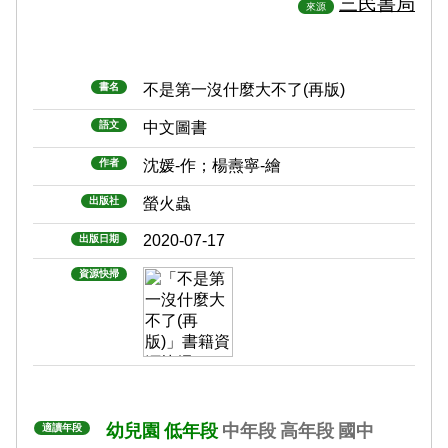
三民書局
來源
書名
不是第一沒什麼大不了(再版)
語文
中文圖書
作者
沈媛-作；楊燾寧-繪
出版社
螢火蟲
2020-07-17
出版日期
資源快掃
幼兒園
低年段
中年段
高年段
國中
適讀年段