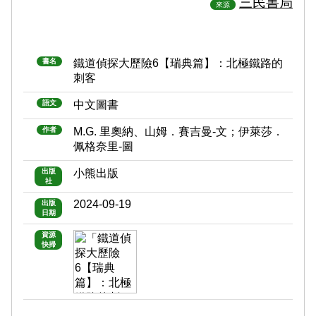
三民書局
來源
書名
鐵道偵探大歷險6【瑞典篇】：北極鐵路的
刺客
語文
中文圖書
作者
M.G. 里奧納、山姆．賽吉曼-文；伊萊莎．
佩格奈里-圖
出版
小熊出版
社
2024-09-19
出版
日期
資源
快掃