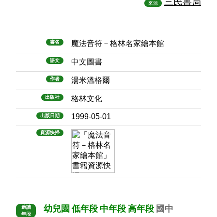
三民書局
來源
書名
魔法音符－格林名家繪本館
語文
中文圖書
作者
湯米溫格爾
出版社
格林文化
1999-05-01
出版日期
資源快掃
幼兒園
低年段
中年段
高年段
國中
適讀
年段