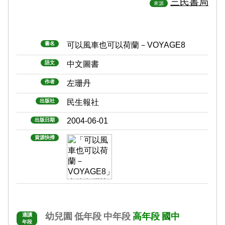
三民書局
來源
書名
可以風車也可以荷蘭－VOYAGE8
語文
中文圖書
作者
左珊丹
出版社
民生報社
2004-06-01
出版日期
資源快掃
幼兒園
低年段
中年段
高年段
國中
適讀
年段