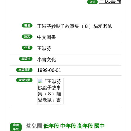
三民書局
來源
書名
王淑芬妙點子故事集（８）貓愛老鼠
語文
中文圖書
作者
王淑芬
出版社
小魯文化
1999-06-01
出版日期
資源快掃
幼兒園
低年段
中年段
高年段
國中
適讀
年段