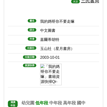
三民書局
來源
書名
我的媽呀你不要走嘛
語文
中文圖書
作者
嘉爾蒂胡特
出版社
玉山社（星月書房）
2003-10-01
出版日期
資源快掃
幼兒園
低年段
中年段
高年段
國中
適讀
年段