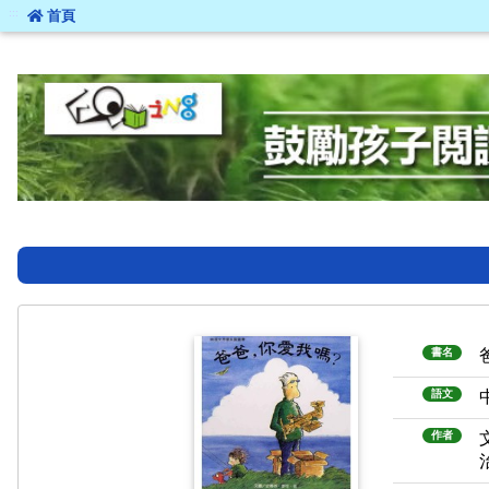
:::
首頁
:::
書名
語文
作者