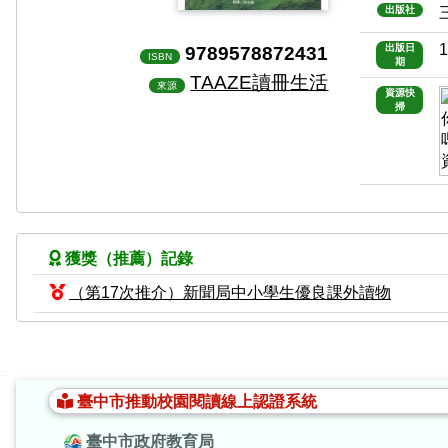
出版社
1
9789578872431
出版日
ISBN
期
TAAZE讀冊生活
來源
資源快
掃
獲獎（推薦）記錄
（第17次推介）新聞局中小學生優良課外讀物
:::
臺中市推動校園閱讀線上認證系統
臺中市政府教育局