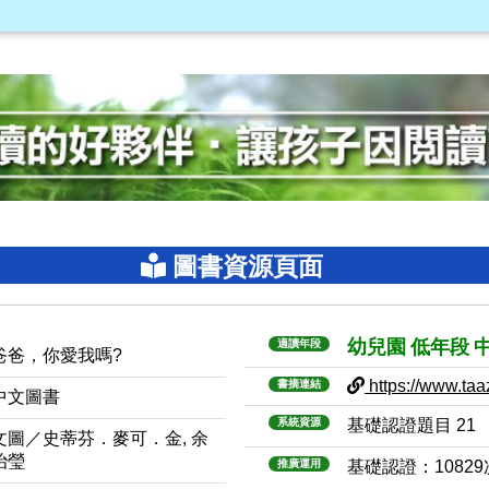
圖書資源頁面
幼兒園
低年段
適讀年段
爸爸，你愛我嗎?
https://www.taaz
書摘連結
中文圖書
系統資源
基礎認證題目 21
文圖／史蒂芬．麥可．金, 余
治瑩
推廣運用
基礎認證：1082