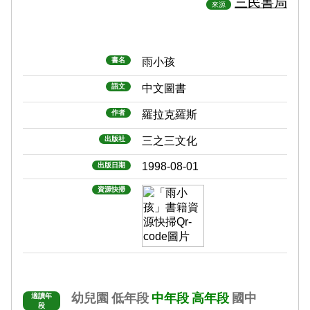
三民書局
來源
書名
雨小孩
語文
中文圖書
作者
羅拉克羅斯
出版社
三之三文化
1998-08-01
出版日期
資源快掃
幼兒園
低年段
中年段
高年段
國中
適讀年
段