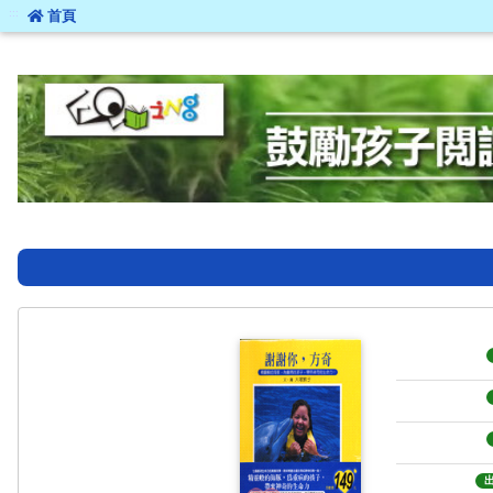
:::
首頁
:::