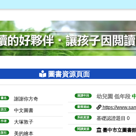
圖書資源頁面
幼兒園
低年段
適讀年段
書名
謝謝你方奇
https://www.sanm
書摘連結
語文
中文圖書
系統資源
基礎認證題目 0
作者
大塚敦子
閱讀資源
臺中市立圖書
出版社
美的繪本