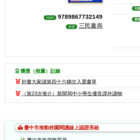
出
9789867732149
ISBN
資
三民書局
來源
獲獎（推薦）記錄
好書大家讀第四十六梯次入選書單
（第23次推介）新聞局中小學生優良課外讀物
:::
臺中市推動校園閱讀線上認證系統