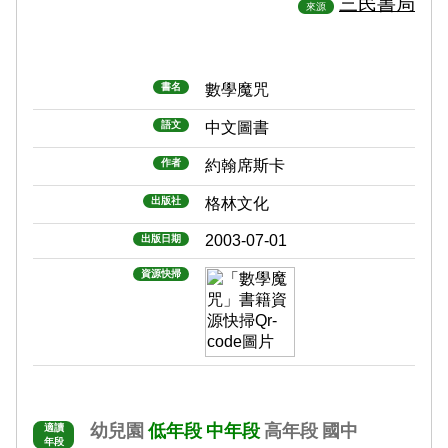
三民書局
來源
書名
數學魔咒
語文
中文圖書
作者
約翰席斯卡
出版社
格林文化
2003-07-01
出版日期
資源快掃
幼兒園
低年段
中年段
高年段
國中
適讀
年段