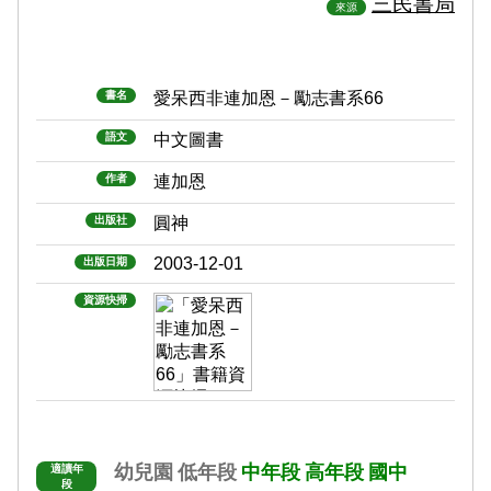
三民書局
來源
書名
愛呆西非連加恩－勵志書系66
語文
中文圖書
作者
連加恩
出版社
圓神
2003-12-01
出版日期
資源快掃
幼兒園
低年段
中年段
高年段
國中
適讀年
段