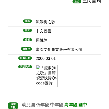
三民書局
來源
書名
流浪狗之歌
語文
中文圖書
作者
周姚萍
出版社
富春文化事業股份有限公司
2000-03-01
出版日期
資源快掃
幼兒園
低年段
中年段
高年段
國中
適讀
年段