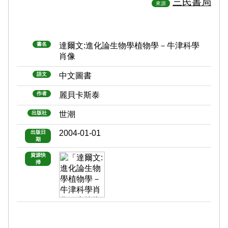
三民書局
來源
書名
達爾文:進化論生物學植物學－牛津科學
肖像
語文
中文圖書
作者
麗貝卡斯泰
出版社
世潮
2004-01-01
出版日
期
資源快
掃