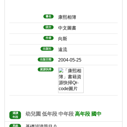
書名
康熙相簿
語文
中文圖書
作者
向斯
出版社
遠流
2004-05-25
出版日期
資源快掃
幼兒園
低年段
中年段
高年段
國中
適讀
年段
系統
基礎認證題目 0