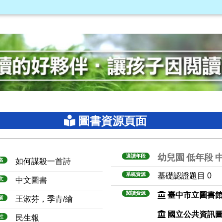
圖書資源頁面
幼兒園
低年段
適讀年段
名
如何謀殺一首詩
系統資源
基礎認證題目 0
文
中文圖書
閱讀資源
臺中市立圖書
者
王淑芬，季青/繪
國立公共資訊
社
民生報