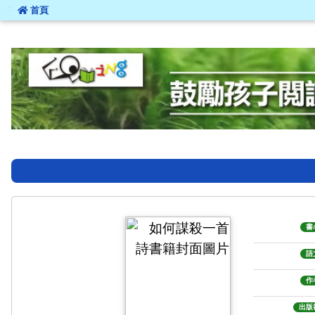
:::
首頁
:::
書
語
作
出版