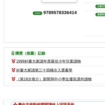
出版日
9789578336414
ISBN
資源快
獲獎（推薦）記錄
1999好書大家讀年度最佳少年兒童讀物
好書大家讀第三十四梯次入選書單
（第18次推介）新聞局中小學生優良課外讀物
:::
臺中市推動校園閱讀線上認證系統