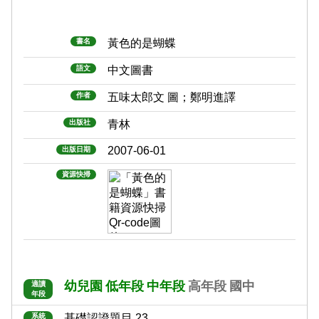
書名
黃色的是蝴蝶
語文
中文圖書
作者
五味太郎文 圖；鄭明進譯
出版社
青林
2007-06-01
出版日期
資源快掃
幼兒園
低年段
中年段
高年段
國中
適讀
年段
系統
基礎認證題目 23