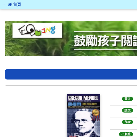
:::
首頁
:::
書名
語文
作者
出版社