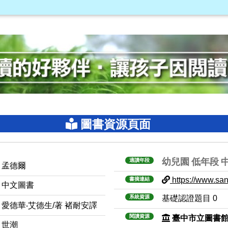
圖書資源頁面
幼兒園
低年段
適讀年段
孟德爾
https://www.sanm
書摘連結
中文圖書
系統資源
基礎認證題目 0
愛德華‧艾德生/著 褚耐安譯
閱讀資源
臺中市立圖書
世潮