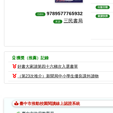
出版日期
9789577765932
ISBN
資源快掃
三民書局
來源
獲獎（推薦）記錄
好書大家讀第四十六梯次入選書單
（第23次推介）新聞局中小學生優良課外讀物
:::
臺中市推動校園閱讀線上認證系統