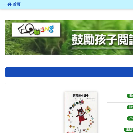
:::
首頁
:::
書
語
作
出版