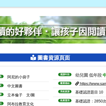
圖書資源頁面
幼兒園
低年段
適讀年段
名
阿尼的小袋子
https://www.sanm
書摘連結
文
中文圖書
系統資源
基礎認證題目 10
者
立本倫子 文/圖
推廣運用
基礎認證：2850
社
阿布拉教育文化