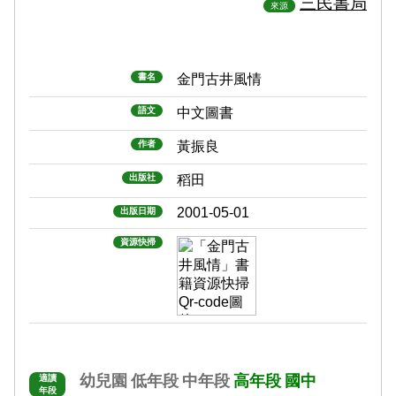
三民書局
來源
書名
金門古井風情
語文
中文圖書
作者
黃振良
出版社
稻田
2001-05-01
出版日期
資源快掃
幼兒園
低年段
中年段
高年段
國中
適讀
年段