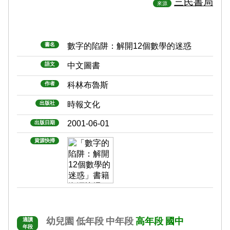
三民書局
來源
書名
數字的陷阱：解開12個數學的迷惑
語文
中文圖書
作者
科林布魯斯
出版社
時報文化
2001-06-01
出版日期
資源快掃
幼兒園
低年段
中年段
高年段
國中
適讀
年段