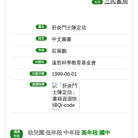
三民書局
來源
書名
肝炎鬥士陳定信
語文
中文圖書
作者
莊展鵬
出版社
遠哲科學教育基金會
1999-06-01
出版日期
資源快掃
幼兒園
低年段
中年段
高年段
國中
適讀
年段