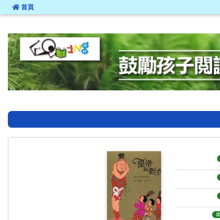
:::
首頁
:::