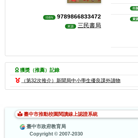
出
9789866833472
ISBN
資
三民書局
來源
獲獎（推薦）記錄
（第32次推介）新聞局中小學生優良課外讀物
:::
臺中市推動校園閱讀線上認證系統
臺中市政府教育局
Copyright © 2007-2030