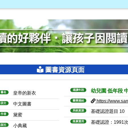
圖書資源頁面
幼兒園
低年段
適讀年段
書名
皇帝的新衣
https://www.sanm
書摘連結
語文
中文圖書
系統資源
基礎認證題目 10
作者
黛蜜
推廣運用
基礎認證：1991
出版社
小典藏