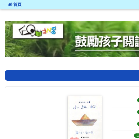
:::
首頁
:::