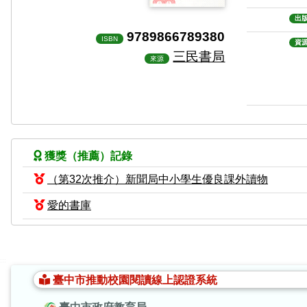
出
9789866789380
ISBN
資
三民書局
來源
獲獎（推薦）記錄
（第32次推介）新聞局中小學生優良課外讀物
愛的書庫
:::
臺中市推動校園閱讀線上認證系統