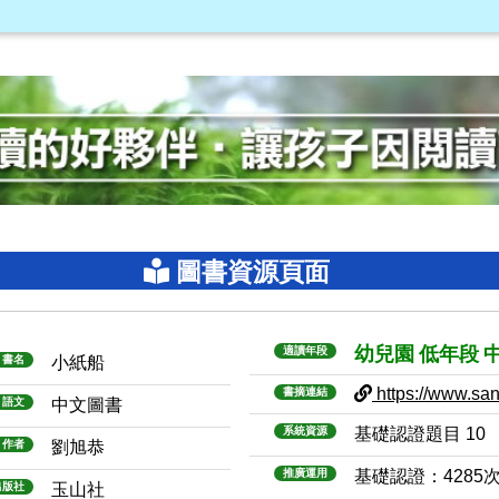
圖書資源頁面
幼兒園
低年段
適讀年段
書名
小紙船
https://www.sanm
書摘連結
語文
中文圖書
系統資源
基礎認證題目 10
作者
劉旭恭
推廣運用
基礎認證：4285
出版社
玉山社