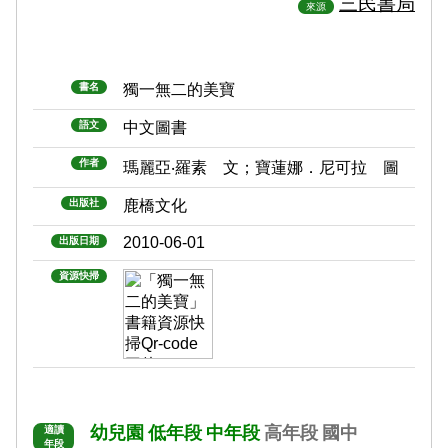
三民書局
來源
書名
獨一無二的美寶
語文
中文圖書
作者
瑪麗亞‧羅素 文；寶蓮娜．尼可拉 圖
出版社
鹿橋文化
2010-06-01
出版日期
資源快掃
幼兒園
低年段
中年段
高年段
國中
適讀
年段