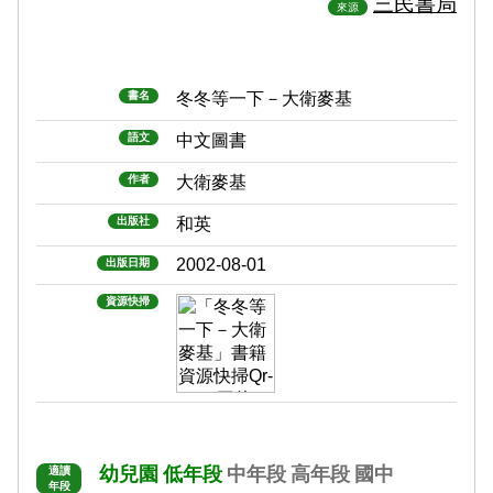
三民書局
來源
書名
冬冬等一下－大衛麥基
語文
中文圖書
作者
大衛麥基
出版社
和英
2002-08-01
出版日期
資源快掃
幼兒園
低年段
中年段
高年段
國中
適讀
年段