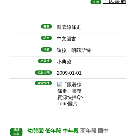
三民書局
來源
書名
跟著線條走
語文
中文圖書
作者
羅拉．朗菲斯特
出版社
小典藏
2009-01-01
出版日期
資源快掃
幼兒園
低年段
中年段
高年段
國中
適讀
年段