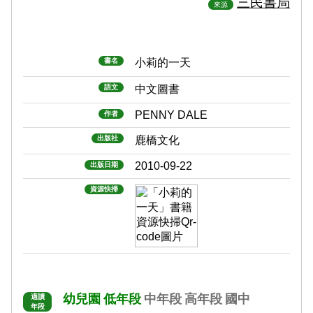
三民書局
來源
書名
小莉的一天
語文
中文圖書
PENNY DALE
作者
出版社
鹿橋文化
2010-09-22
出版日期
資源快掃
幼兒園
低年段
中年段
高年段
國中
適讀
年段