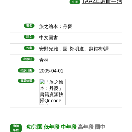
TAAZE讀冊生活
來源
書名
旅之繪本：丹麥
語文
中文圖書
作者
安野光雅．圖, 鄭明進、魏裕梅/譯
出版社
青林
2005-04-01
出版日期
資源快掃
幼兒園
低年段
中年段
高年段
國中
適讀
年段