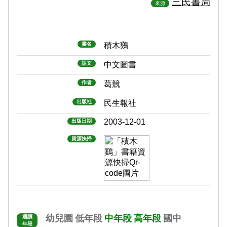
三民書局
來源
書名
積木鷄
語文
中文圖書
作者
葛競
出版社
民生報社
2003-12-01
出版日期
資源快掃
幼兒園
低年段
中年段
高年段
國中
適讀
年段