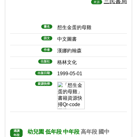
三民書局
來源
書名
想生金蛋的母雞
語文
中文圖書
作者
漢娜約翰森
出版社
格林文化
1999-05-01
出版日期
資源快掃
幼兒園
低年段
中年段
高年段
國中
適讀
年段