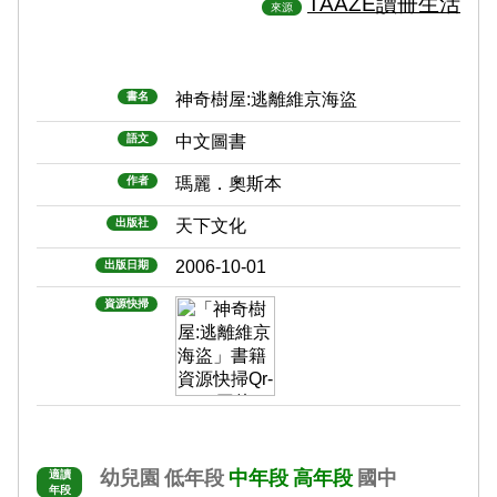
TAAZE讀冊生活
來源
書名
神奇樹屋:逃離維京海盜
語文
中文圖書
作者
瑪麗．奧斯本
出版社
天下文化
2006-10-01
出版日期
資源快掃
幼兒園
低年段
中年段
高年段
國中
適讀
年段