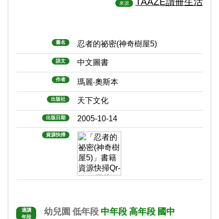
TAAZE讀冊生活
來源
書名
忍者的祕密(神奇樹屋5)
語文
中文圖書
作者
瑪麗‧奧斯本
出版社
天下文化
2005-10-14
出版日期
資源快掃
幼兒園
低年段
中年段
高年段
國中
適讀
年段