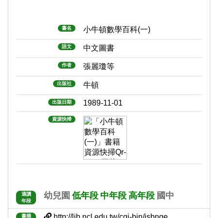
書名
小牛頓數學百科(一)
語文
中文圖書
作者
張麗瓊等
出版社
牛頓
1989-11-01
出版日期
資源快掃
幼兒園
低年段
中年段
高年段
國中
適讀
年段
http://lib.ncl.edu.tw/cgi-bin/isbnge......
書摘