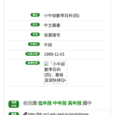
書名
小牛頓數學百科(四)
語文
中文圖書
作者
張麗瓊等
出版社
牛頓
1989-11-01
出版日期
資源快掃
幼兒園
低年段
中年段
高年段
國中
適讀
年段
http://lib.ncl.edu.tw/cgi-bin/isbnge......
書摘