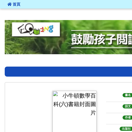
:::
首頁
:::
書名
語文
作者
出版社