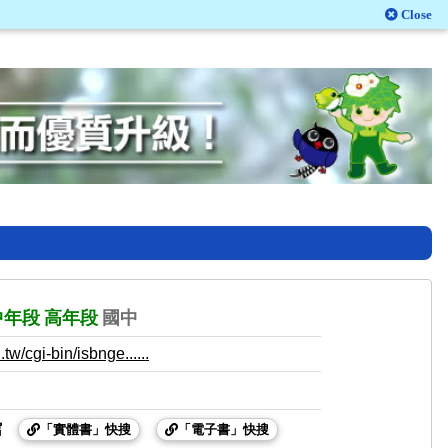
Close
中年段
高年段
國中
.tw/cgi-bin/isbnge......
館
「實體書」快搜
「電子書」快搜