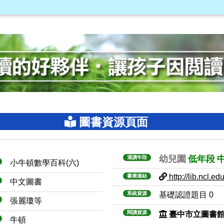
圖書資源頁面
幼兒園
低年段
適讀年段
小牛頓數學百科(六)
http://lib.ncl.edu
書摘連結
中文圖書
系統資源
基礎認證題目 0
張麗瓊等
閱讀資源
臺中市立圖書
牛頓