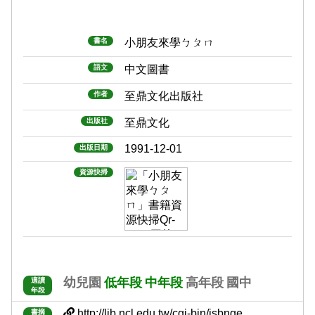
書名
小朋友來學ㄅㄆㄇ
語文
中文圖書
作者
至鼎文化出版社
出版社
至鼎文化
1991-12-01
出版日期
資源快掃
幼兒園
低年段
中年段
高年段
國中
適讀
年段
http://lib.ncl.edu.tw/cgi-bin/isbnge......
書摘