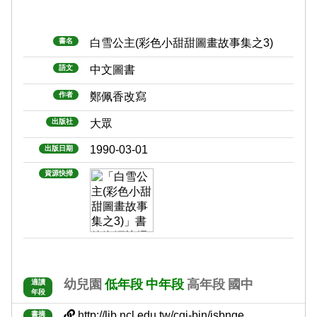
書名
白雪公主(彩色小甜甜圖畫故事集之3)
語文
中文圖書
作者
鄭佩香改寫
出版社
大眾
1990-03-01
出版日期
資源快掃
幼兒園
低年段
中年段
高年段
國中
適讀
年段
http://lib.ncl.edu.tw/cgi-bin/isbnge......
書摘