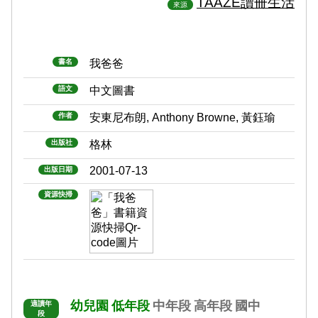
TAAZE讀冊生活
來源
書名
我爸爸
語文
中文圖書
作者
安東尼布朗, Anthony Browne, 黃鈺瑜
出版社
格林
2001-07-13
出版日期
資源快掃
幼兒園
低年段
中年段
高年段
國中
適讀年
段