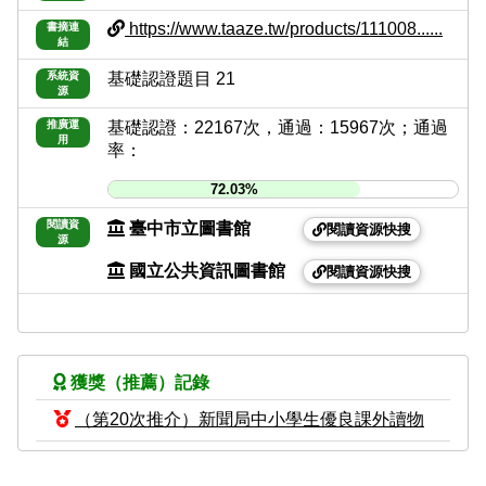
https://www.taaze.tw/products/111008......
書摘連
結
系統資
基礎認證題目 21
源
推廣運
基礎認證：22167次，通過：15967次；通過
用
率：
72.03%
閱讀資
臺中市立圖書館
閱讀資源快搜
源
國立公共資訊圖書館
閱讀資源快搜
獲獎（推薦）記錄
（第20次推介）新聞局中小學生優良課外讀物