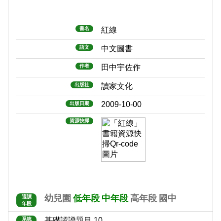
書名
紅線
語文
中文圖書
作者
田中宇佐作
出版社
讀家文化
2009-10-00
出版日期
資源快掃
幼兒園
低年段
中年段
高年段
國中
適讀
年段
系統
基礎認證題目 10