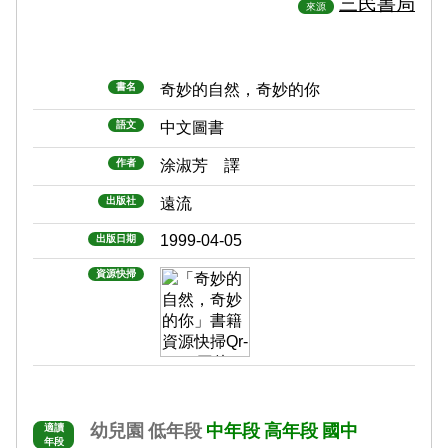
三民書局
來源
書名
奇妙的自然，奇妙的你
語文
中文圖書
作者
涂淑芳 譯
出版社
遠流
1999-04-05
出版日期
資源快掃
幼兒園
低年段
中年段
高年段
國中
適讀
年段