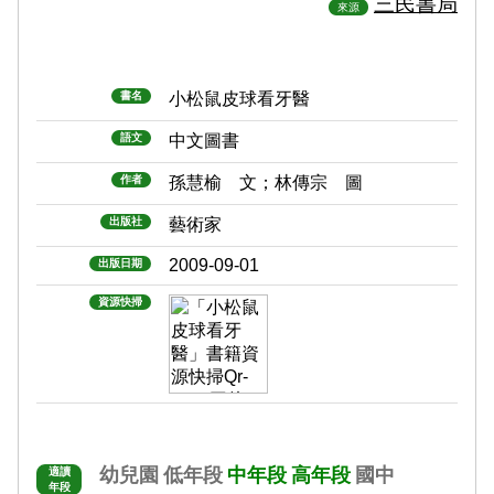
三民書局
來源
書名
小松鼠皮球看牙醫
語文
中文圖書
作者
孫慧榆 文；林傳宗 圖
出版社
藝術家
2009-09-01
出版日期
資源快掃
幼兒園
低年段
中年段
高年段
國中
適讀
年段