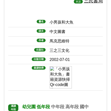
三民書局
來源
書名
小男孩和大魚
語文
中文圖書
作者
馬克思維特
出版社
三之三文化
2002-07-01
出版日期
資源快掃
幼兒園
低年段
中年段
高年段
國中
適讀
年段