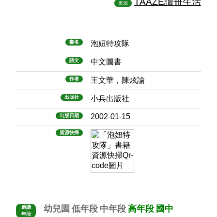
TAAZE讀冊生活
來源
書名
泡妞特攻隊
語文
中文圖書
作者
王文華，陳炫諭
出版社
小兵出版社
2002-01-15
出版日期
資源快掃
幼兒園
低年段
中年段
高年段
國中
適讀
年段