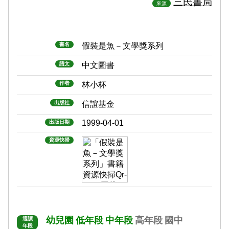
三民書局
來源
書名
假裝是魚－文學獎系列
語文
中文圖書
作者
林小杯
出版社
信誼基金
1999-04-01
出版日期
資源快掃
幼兒園
低年段
中年段
高年段
國中
適讀
年段