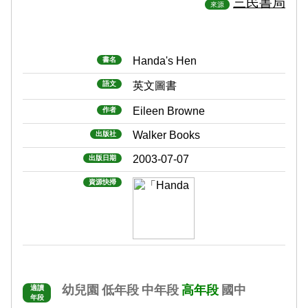
三民書局
來源
Handa's Hen
書名
語文
英文圖書
Eileen Browne
作者
Walker Books
出版社
2003-07-07
出版日期
資源快掃
幼兒園
低年段
中年段
高年段
國中
適讀
年段